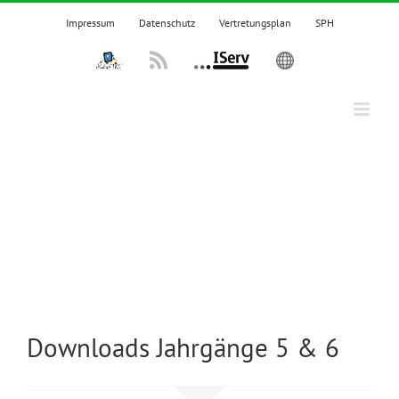
Zum
Impressum
Datenschutz
Vertretungsplan
SPH
Inhalt
springen
IPadsTKS
Rss
IServ
English
Downloads Jahrgänge 5 & 6