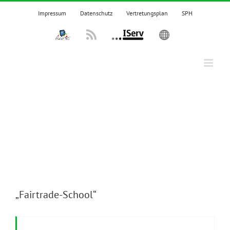
Zum
Impressum
Datenschutz
Vertretungsplan
SPH
Inhalt
springen
IPadsTKS
Rss
IServ
English
„Fairtrade-School“