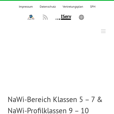
Zum
Impressum
Datenschutz
Vertretungsplan
SPH
Inhalt
springen
IPadsTKS
Rss
IServ
English
NaWi-Bereich Klassen 5 – 7 &
NaWi-Profilklassen 9 – 10