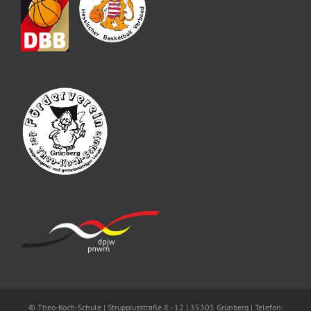
© Theo-Koch-Schule | Struppiusstraße 8 - 12 | 35305 Grünberg | Telefon: