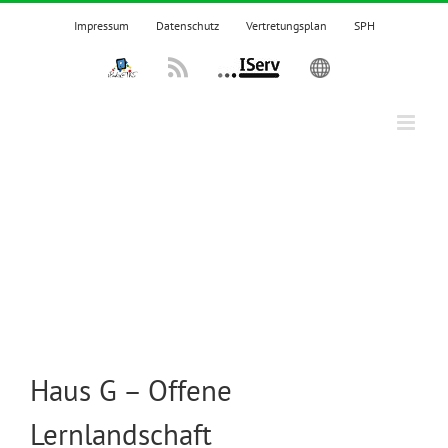
Zum
Impressum
Datenschutz
Vertretungsplan
SPH
Inhalt
springen
IPadsTKS
Rss
IServ
English
Haus G – Offene
Lernlandschaft