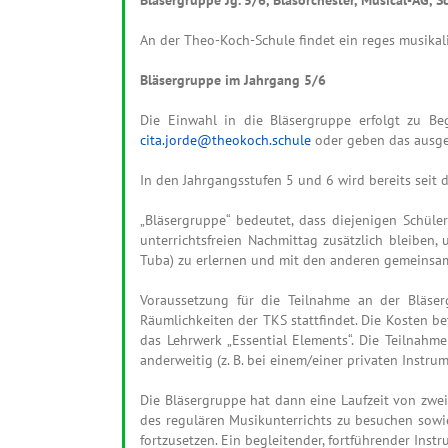
An der Theo-Koch-Schule findet ein reges musikali
Bläsergruppe im Jahrgang 5/6
Die Einwahl in die Bläsergruppe erfolgt zu Be
cita.jorde@theokoch.schule
oder geben das ausgef
In den Jahrgangsstufen 5 und 6 wird bereits seit 
„Bläsergruppe“ bedeutet, dass diejenigen Schüle
unterrichtsfreien Nachmittag zusätzlich bleiben,
Tuba) zu erlernen und mit den anderen gemeinsam
Voraussetzung für die Teilnahme an der Bläserg
Räumlichkeiten der TKS stattfindet. Die Kosten b
das Lehrwerk „Essential Elements“. Die Teilnahm
anderweitig (z. B. bei einem/einer privaten Instru
Die Bläsergruppe hat dann eine Laufzeit von zwei 
des regulären Musikunterrichts zu besuchen sowie
fortzusetzen. Ein begleitender, fortführender Inst