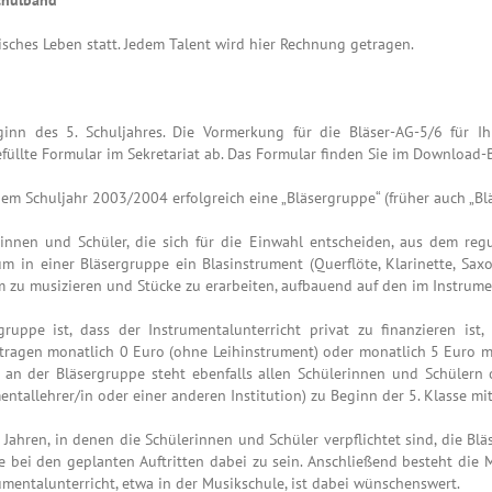
sches Leben statt. Jedem Talent wird hier Rechnung getragen.
ginn des 5. Schuljahres. Die Vormerkung für die Bläser-AG-5/6 für 
üllte Formular im Sekretariat ab. Das Formular finden Sie im Download
dem Schuljahr 2003/2004 erfolgreich eine „Bläsergruppe“ (früher auch „Bl
rinnen und Schüler, die sich für die Einwahl entscheiden, aus dem regu
 um in einer Bläsergruppe ein Blasinstrument (Querflöte, Klarinette, Sa
 zu musizieren und Stücke zu erarbeiten, aufbauend auf den im Instrume
ruppe ist, dass der Instrumentalunterricht privat zu finanzieren ist
etragen monatlich 0 Euro (ohne Leihinstrument) oder monatlich 5 Euro mi
e an der Bläsergruppe steht ebenfalls allen Schülerinnen und Schülern 
mentallehrer/in oder einer anderen Institution) zu Beginn der 5. Klasse mi
Jahren, in denen die Schülerinnen und Schüler verpflichtet sind, die Bl
 bei den geplanten Auftritten dabei zu sein. Anschließend besteht die M
rumentalunterricht, etwa in der Musikschule, ist dabei wünschenswert.