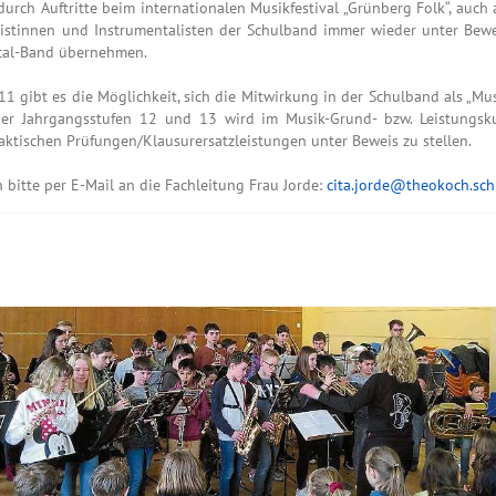
durch Auftritte beim internationalen Musikfestival „Grünberg Folk“, auch
entalistinnen und Instrumentalisten der Schulband immer wieder unter Be
ical-Band übernehmen.
1 gibt es die Möglichkeit, sich die Mitwirkung in der Schulband als „Mus
er Jahrgangsstufen 12 und 13 wird im Musik-Grund- bzw. Leistungskur
ktischen Prüfungen/Klausurersatzleistungen unter Beweis zu stellen.
bitte per E-Mail an die Fachleitung Frau Jorde:
cita.jorde@theokoch.sch