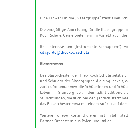
Eine Einwahl in die „Bläsergruppe“ steht allen Sc
Die endgültige Anmeldung für die Bläsergruppe
Koch-Schule. Gerne bieten wir im Vorfeld auch di
Bei Interesse am „Instrumente-Schnuppern“, 
cita.jorde@theokoch.schule
Blasorchester
Das Blasorchester der Theo-Koch-Schule setzt sic
und Schülern der Bläsergruppe die Möglichkeit, d
zurück. So umrahmen die Schülerinnen und Schüler,
Leben in Grünberg bei, indem z.B. traditionell
Stilrichtungen, die auch bei den jährlich stattf
das Blasorchester etwa mit einem Auftritt auf de
Weitere Höhepunkte sind die einmal im Jahr stat
Partner-Orchestern aus Polen und Italien.