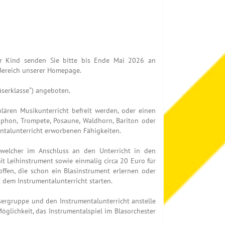
Ihr Kind senden Sie bitte bis Ende Mai 2026 an
-Bereich unserer Homepage.
äserklasse“) angeboten.
lären Musikunterricht befreit werden, oder einen
xophon, Trompete, Posaune, Waldhorn, Bariton oder
ntalunterricht erworbenen Fähigkeiten.
, welcher im Anschluss an den Unterricht in den
t Leihinstrument sowie einmalig circa 20 Euro für
offen, die schon ein Blasinstrument erlernen oder
t dem Instrumentalunterricht starten.
äsergruppe und den Instrumentalunterricht anstelle
öglichkeit, das Instrumentalspiel im Blasorchester