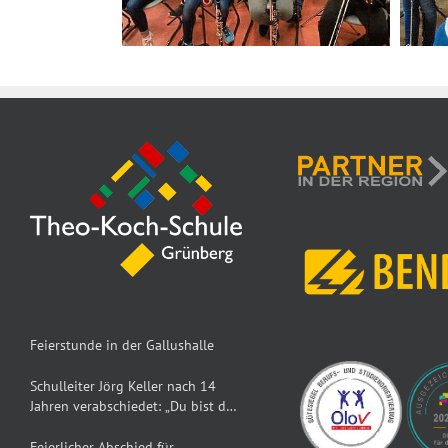
Feierstunde in der Gallushalle
Schulleiter Jörg Keller nach 14
Jahren verabschiedet: „Du bist der
Dumbledore der TKS“
Feierlicher Abschied für