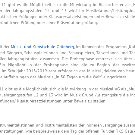
11 gibt es die Möglichkeit, sich die Mitwirkung im Blasorchester als „
rn der Jahrgangsstufen 12 und 13 wird im Musik-Grund-/Leistungskur
ktischen Prüfungen oder Klausurersatzleistungen unter Beweis zu stelle
 mündlichen Prüfung oder einer Präsentationsprüfung.
it der
Musik- und Kunstschule Grünberg
, im Rahmen des Programms „Kult
d Sängern, Schauspielerinnen und Schauspielern, Tänzerinnen und Tänz
aller Jahrgangsstufen zusammen. Die Probenphase erstreckt sich über
. Ein Highlight in der Probenphase sind die zu Beginn des zweite
im Schuljahr 2018/2019 sehr erfolgreich das Musical „Helden von heut
 Aufführungen des Musicals „In 80 Tagen um die Welt“ ausgerichtet.
1 gibt es die Möglichkeit, sich die Mitwirkung in der Musical-AG als „Mu
r Jahrgangsstufen 12 und 13 wird im Musik-Grund-/Leistungskurs die Mög
üfungen/ Klausurersatzleistungen unter Beweis zu stellen.
Instrumentalistinnen und Instrumentalisten der höheren Jahrgänge zusam
nstaltungen, wie beispielsweise dem Tag der offenen Tür, der TKS-Gala 