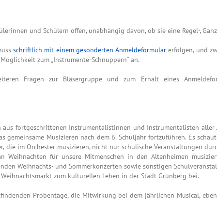
hülerinnen und Schülern offen, unabhängig davon, ob sie eine Regel-, Gan
 muss
schriftlich mit einem gesonderten Anmeldeformular
erfolgen, und zw
e Möglichkeit zum „Instrumente-Schnuppern“ an.
weiteren Fragen zur Bläsergruppe und zum Erhalt eines Anmeldefo
h aus fortgeschrittenen Instrumentalistinnen und Instrumentalisten all
as gemeinsame Musizieren nach dem 6. Schuljahr fortzuführen. Es schaut 
 die im Orchester musizieren, nicht nur schulische Veranstaltungen durc
 an Weihnachten für unsere Mitmenschen in den Altenheimen musiziert
indenden Weihnachts- und Sommerkonzerten sowie sonstigen Schulveransta
m Weihnachtsmarkt zum kulturellen Leben in der Stadt Grünberg bei.
tfindenden Probentage, die Mitwirkung bei dem jährlichen Musical, ebe