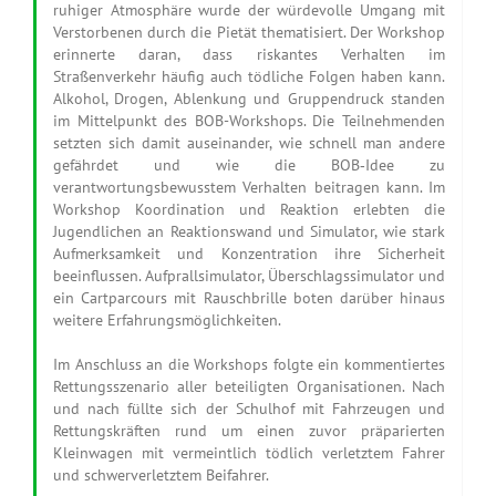
ruhiger Atmosphäre wurde der würdevolle Umgang mit
Verstorbenen durch die Pietät thematisiert. Der Workshop
erinnerte daran, dass riskantes Verhalten im
Straßenverkehr häufig auch tödliche Folgen haben kann.
Alkohol, Drogen, Ablenkung und Gruppendruck standen
im Mittelpunkt des BOB-Workshops. Die Teilnehmenden
setzten sich damit auseinander, wie schnell man andere
gefährdet und wie die BOB‑Idee zu
verantwortungsbewusstem Verhalten beitragen kann. Im
Workshop Koordination und Reaktion erlebten die
Jugendlichen an Reaktionswand und Simulator, wie stark
Aufmerksamkeit und Konzentration ihre Sicherheit
beeinflussen. Aufprallsimulator, Überschlagssimulator und
ein Cartparcours mit Rauschbrille boten darüber hinaus
weitere Erfahrungsmöglichkeiten.
Im Anschluss an die Workshops folgte ein kommentiertes
Rettungsszenario aller beteiligten Organisationen. Nach
und nach füllte sich der Schulhof mit Fahrzeugen und
Rettungskräften rund um einen zuvor präparierten
Kleinwagen mit vermeintlich tödlich verletztem Fahrer
und schwerverletztem Beifahrer.