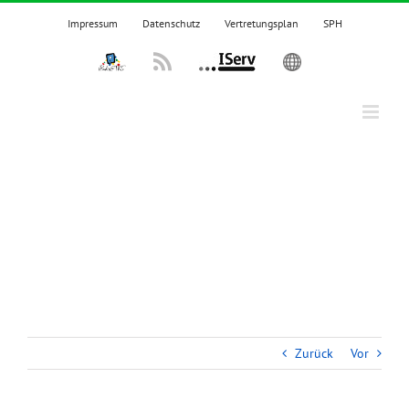
Zum
Impressum
Datenschutz
Vertretungsplan
SPH
Inhalt
springen
IPadsTKS
Rss
IServ
English
Zurück
Vor