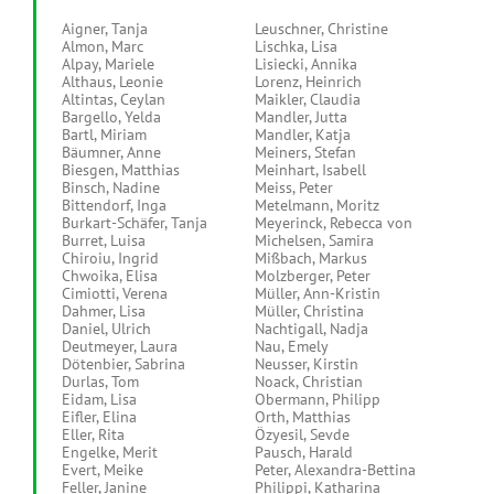
Aigner, Tanja
Leuschner, Christine
Almon, Marc
Lischka, Lisa
Alpay, Mariele
Lisiecki, Annika
Althaus, Leonie
Lorenz, Heinrich
Altintas, Ceylan
Maikler, Claudia
Bargello, Yelda
Mandler, Jutta
Bartl, Miriam
Mandler, Katja
Bäumner, Anne
Meiners, Stefan
Biesgen, Matthias
Meinhart, Isabell
Binsch, Nadine
Meiss, Peter
Bittendorf, Inga
Metelmann, Moritz
Burkart-Schäfer, Tanja
Meyerinck, Rebecca von
Burret, Luisa
Michelsen, Samira
Chiroiu, Ingrid
Mißbach, Markus
Chwoika, Elisa
Molzberger, Peter
Cimiotti, Verena
Müller, Ann-Kristin
Dahmer, Lisa
Müller, Christina
Daniel, Ulrich
Nachtigall, Nadja
Deutmeyer, Laura
Nau, Emely
Dötenbier, Sabrina
Neusser, Kirstin
Durlas, Tom
Noack, Christian
Eidam, Lisa
Obermann, Philipp
Eifler, Elina
Orth, Matthias
Eller, Rita
Özyesil, Sevde
Engelke, Merit
Pausch, Harald
Evert, Meike
Peter, Alexandra-Bettina
Feller, Janine
Philippi, Katharina