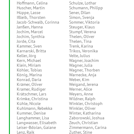
Hoffmann, Celina
Schulze, Lothar
Huscher, Martin
Schumann, Philipp
Hüppe, Lasse
Sener, Dilan
Ißleib, Thorsten
Simon, Svenja
Jacob-Schwalb, Corinna
Sommer, Viktoria
Janßen, Hanna
Steuger, Klaus
Jochim, Marcel
Stumpf, Verena
Jochim, Synthia
Thelen, Oliver
Jorde, Cita
Thelen, Tina
Kammer, Sven
Trenk, Karina
Karnarski, Britta
Trikos, Veronika
Keller, Jörg
Velte, Julius
Kern, Michael
Wagner, Joachim
Klein, Miriam
Wagner, Julia
Köhler, Tobias
Wagner, Thorben
König, Marina
Warnecke, Anja
Konrad, Daria
Weber, Kim
Krämer, Oliver
Weigand, Jerena
Kramer, Rüdiger
Werner, Alice
Krätschmer, Lars
Weyers, Anne
Krimke, Christina
Wildner, Ralph
Kühle, Nicole
Winkler, Christoph
Kuhlmann, Rebekka
Winkler, Oliver
Kummer, Denise
Winter, Katharina
Langhammer, Lisa
Zaborowski, Joshua
Langwasser, Elisabeth
Zeuch, Christian
Leiser-Bdoian, Gaiane
Zimmermann, Carina
Lenz, Raik
Zuther, Stine