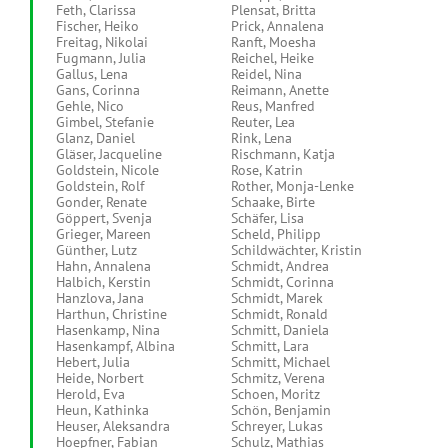
Feth, Clarissa
Plensat, Britta
Fischer, Heiko
Prick, Annalena
Freitag, Nikolai
Ranft, Moesha
Fugmann, Julia
Reichel, Heike
Gallus, Lena
Reidel, Nina
Gans, Corinna
Reimann, Anette
Gehle, Nico
Reus, Manfred
Gimbel, Stefanie
Reuter, Lea
Glanz, Daniel
Rink, Lena
Gläser, Jacqueline
Rischmann, Katja
Goldstein, Nicole
Rose, Katrin
Goldstein, Rolf
Rother, Monja-Lenke
Gonder, Renate
Schaake, Birte
Göppert, Svenja
Schäfer, Lisa
Grieger, Mareen
Scheld, Philipp
Günther, Lutz
Schildwächter, Kristin
Hahn, Annalena
Schmidt, Andrea
Halbich, Kerstin
Schmidt, Corinna
Hanzlova, Jana
Schmidt, Marek
Harthun, Christine
Schmidt, Ronald
Hasenkamp, Nina
Schmitt, Daniela
Hasenkampf, Albina
Schmitt, Lara
Hebert, Julia
Schmitt, Michael
Heide, Norbert
Schmitz, Verena
Herold, Eva
Schoen, Moritz
Heun, Kathinka
Schön, Benjamin
Heuser, Aleksandra
Schreyer, Lukas
Hoepfner, Fabian
Schulz, Mathias