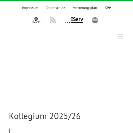
Zum
Impressum
Datenschutz
Vertretungsplan
SPH
Inhalt
springen
IPadsTKS
Rss
IServ
English
Kollegium 2025/26