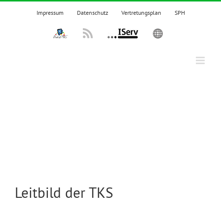
Zum
Impressum
Datenschutz
Vertretungsplan
SPH
Inhalt
springen
IPadsTKS
Rss
IServ
English
Leitbild der TKS