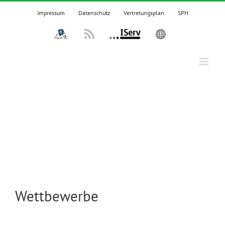
Zum
Impressum
Datenschutz
Vertretungsplan
SPH
Inhalt
springen
IPadsTKS
Rss
IServ
English
Wettbewerbe