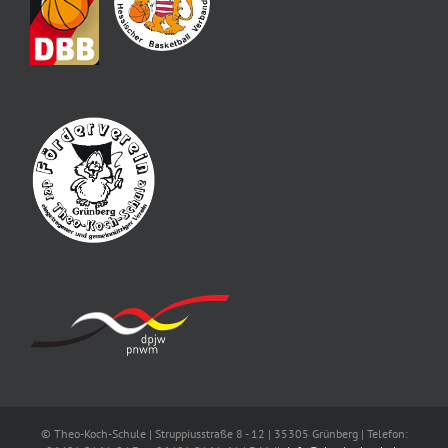
© Theo-Koch-Schule | Struppiusstraße 8 - 12 | 35305 Grünberg | Telefon: