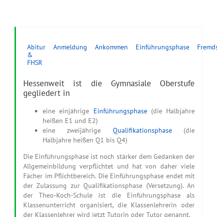
Abitur
Anmeldung
Ankommen
Einführungsphase
Fremd
&
FHSR
Hessenweit ist die Gymnasiale Oberstufe
gegliedert in
eine einjährige
Einführungsphase
(die Halbjahre
heißen E1 und E2)
eine zweijährige
Qualifikationsphase
(die
Halbjahre heißen Q1 bis Q4)
Die Einführungsphase ist noch stärker dem Gedanken der
Allgemeinbildung verpflichtet und hat von daher viele
Fächer im Pflichtbereich. Die Einführungsphase endet mit
der Zulassung zur Qualifikationsphase (Versetzung). An
der Theo-Koch-Schule ist die Einführungsphase als
Klassenunterricht organisiert, die Klassenlehrerin oder
der Klassenlehrer wird jetzt Tutorin oder Tutor genannt.