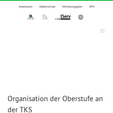
Zum
Impressum
Datenschutz
Vertretungsplan
SPH
Inhalt
springen
IPadsTKS
Rss
IServ
English
Organisation der Oberstufe an
der TKS