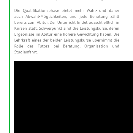
Die Qualifikationsphase bietet mehr Wahl- und daher
auch Abwahl-Möglichkeiten, und jede Benotung zählt
bereits zum Abitur. Der Unterricht findet ausschließlich in
Kursen statt. Schwerpunkt sind die Leistungskurse, deren
Ergebnisse im Abitur eine höhere Gewichtung haben. Die
Lehrkraft eines der beiden Leistungskurse übernimmt die
Rolle des Tutors bei Beratung, Organisation und
Studienfahrt.