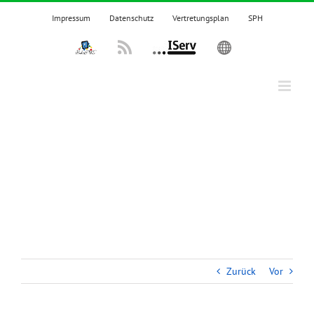
Zum
Impressum
Datenschutz
Vertretungsplan
SPH
Inhalt
springen
IPadsTKS
Rss
IServ
English
Zurück
Vor