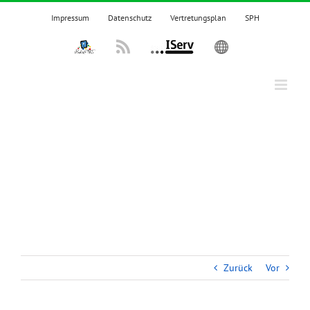
Zum
Impressum
Datenschutz
Vertretungsplan
SPH
Inhalt
springen
IPadsTKS
Rss
IServ
English
Zurück
Vor