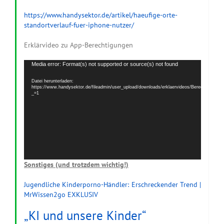
https://www.handysektor.de/artikel/haeufige-orte-
standortverlauf-fuer-iphone-nutzer/
Erklärvideo zu App-Berechtigungen
Video-
Media error: Format(s) not supported or source(s) not found
Player
Datei herunterladen:
https://www.handysektor.de/fileadmin/user_upload/downloads/erklaervideos/Berechtigunge
_=1
Sonstiges (und trotzdem wichtig!)
Jugendliche Kinderporno-Händler: Erschreckender Trend |
MrWissen2go EXKLUSIV
„KI und unsere Kinder“