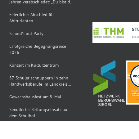
Jahren verabschiedet: „Du bist der
Dumbledore der TKS“
Feierlicher Abschied für
Abiturienten
School’s out Party
Erfolgreiche Begegnungsreise
2026
Konzert im Kulturzentrum
87 Schüler schnuppern in zehn
Handwerksberufe im Landkreis
Gießen
Gewächshausfest am 8. Mai
Simulierter Rettungseinsatz auf
dem Schulhof
Ostergeschenke für Kinder