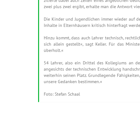
zitierte dabei auch Zeilen eines angeblichen Gedi
zwei plus zwei ergibt, erhalte man die Antwort vie
Die Kinder und Jugendlichen immer wieder auf dera
Inhalte in Elternhäusern kritisch hinterfragt werd
Hinzu kommt, dass auch Lehrer technisch, rechtli
sich allein gestellt«, sagt Keller. Für das Minis
überholt.«
54 Lehrer, also ein Drittel des Kollegiums an de
angesichts der technischen Entwicklung handschri
weiterhin seinen Platz. Grundlegende Fähigkeiten
unsere Gedanken bestimmen.«
Foto: Stefan Schaal