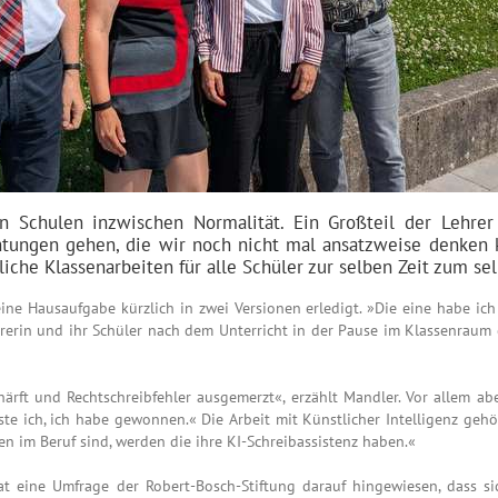
 an Schulen inzwischen Normalität. Ein Großteil der Lehre
tungen gehen, die wir noch nicht mal ansatzweise denken kö
tliche Klassenarbeiten für alle Schüler zur selben Zeit zum 
seine Hausaufgabe kürzlich in zwei Versionen erledigt. »Die eine habe ich
hrerin und ihr Schüler nach dem Unterricht in der Pause im Klassenra
härft und Rechtschreibfehler ausgemerzt«, erzählt Mandler. Vor allem a
ste ich, ich habe gewonnen.« Die Arbeit mit Künstlicher Intelligenz gehö
en im Beruf sind, werden die ihre KI-Schreibassistenz haben.«
 eine Umfrage der Robert-Bosch-Stiftung darauf hingewiesen, dass si