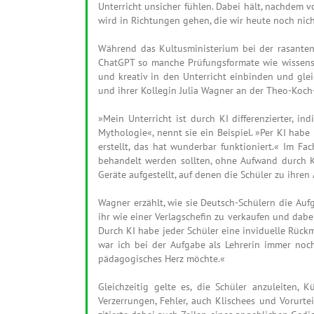
Unterricht unsicher fühlen. Dabei hält, nachdem v
wird in Richtungen gehen, die wir heute noch nich
Während das Kultusministerium bei der rasanten
ChatGPT so manche Prüfungsformate wie wissensch
und kreativ in den Unterricht einbinden und glei
und ihrer Kollegin Julia Wagner an der Theo-Koch
»Mein Unterricht ist durch KI differenzierter, in
Mythologie«, nennt sie ein Beispiel. »Per KI hab
erstellt, das hat wunderbar funktioniert.« Im Fa
behandelt werden sollten, ohne Aufwand durch KI 
Geräte aufgestellt, auf denen die Schüler zu ihr
Wagner erzählt, wie sie Deutsch-Schülern die Au
ihr wie einer Verlagschefin zu verkaufen und dabei
Durch KI habe jeder Schüler eine inviduelle Rückm
war ich bei der Aufgabe als Lehrerin immer noch
pädagogisches Herz möchte.«
Gleichzeitig gelte es, die Schüler anzuleiten, 
Verzerrungen, Fehler, auch Klischees und Vorurte