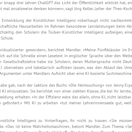
or knapp drei Jahren ChatGPT das Licht der Öffentlichkeit erblickt hat, 
t mal ansatzweise denken können«, sagt Jörg Keller, Leiter der Theo-Koch
 Entwicklung der Künstlichen Intelligenz »überhaupt nicht nachkommt«
aftliche Hausarbeiten im Rahmen besonderer Lernleistungen beim Abi i
chzeitig den Schülern die Tücken Künstlicher Intelligenz aufzeigen, ein
-Schule.
dividualisierter geworden«, berichtet Mandler. »Meine Fünftklässler im E
e ich auf die Schnelle einen Lesetext in englischer Sprache über den We
ch Gesellschaftslehre habe sie Schülern, deren Muttersprache nicht Deut
übersetzen und tabellarisch auflisten lassen, was den Ablauf des Unterr
en Argumenten unter Mandlers Aufsicht über eine KI-basierte Suchmaschin
fgabe gab, nach der Lektüre des Buchs »Die Heimsuchung« von Jenny Erp
 KI einzusetzen. Sie berichtet von einer siebten Klasse, die bei ihr lernt
eldung erhalten. »In der Effizienz wäre das allein, ohne KI, nicht leist
 gefordert.« Mit KI zu arbeiten »tut meiner Lehrerinnenseele gut, weil
Künstliche Intelligenz zu hinterfragen, ihr nicht zu trauen. »Sie müss
ile. »Das ist keine Wahrheitsmaschine«, betont Mandler. Zum Thema »Sel