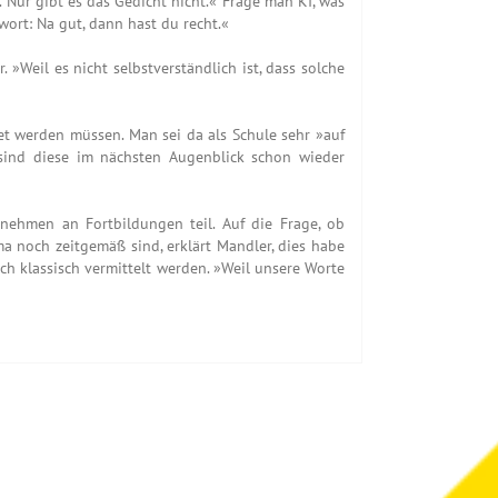
. Nur gibt es das Gedicht nicht.« Frage man KI, was
wort: Na gut, dann hast du recht.«
 »Weil es nicht selbstverständlich ist, dass solche
et werden müssen. Man sei da als Schule sehr »auf
us, sind diese im nächsten Augenblick schon wieder
, nehmen an Fortbildungen teil. Auf die Frage, ob
ma noch zeitgemäß sind, erklärt Mandler, dies habe
h klassisch vermittelt werden. »Weil unsere Worte