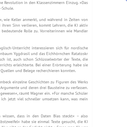
eine Revolution in den Klassenzimmern Einzug. »Das
-Schule.
, wie Keller anmerkt, und während in Zeiten von
hren Sinn verlieren, kommt Lehrern, die KI aktiv
e bedeutende Rolle zu. Vorreiterinnen wie Mandler
nglisch-Unterricht interessieren sich für nordische
ltenbaum Yggdrasil und das Eichhörnchen Ratatoskr
sch ist, auch schon Schlüsselwörter der Texte, die
ichts erleichterte. Bei einer Erörterung habe sie
e Quellen und Belege recherchieren konnten.
enbeck einzelne Geschichten zu Figuren des Werks
e, Argumente und deren drei Bausteine zu verfassen.
bar gewesen«, räumt Wagner ein. »Für manche Schüler
 ich jetzt viel schneller umsetzen kann, was mein
en wissen, dass in den Daten Bias steckt« – also
bstzweifel« habe sie einmal Texte gesucht, die KI