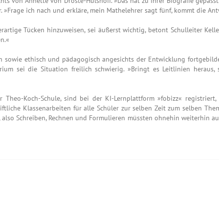
chts von Annette von Droste-Hülshoff. »Das hat zu ihrer Biografie gepasst
r. »Frage ich nach und erkläre, mein Mathelehrer sagt fünf, kommt die Ant
rtige Tücken hinzuweisen, sei äußerst wichtig, betont Schulleiter Keller.
en.«
ch sowie ethisch und pädagogisch angesichts der Entwicklung fortgebild
terium sei die Situation freilich schwierig. »Bringt es Leitlinien hera
r Theo-Koch-Schule, sind bei der KI-Lernplattform »fobizz« registriert
ftliche Klassenarbeiten für alle Schüler zur selben Zeit zum selben The
, also Schreiben, Rechnen und Formulieren müssten ohnehin weiterhin auc