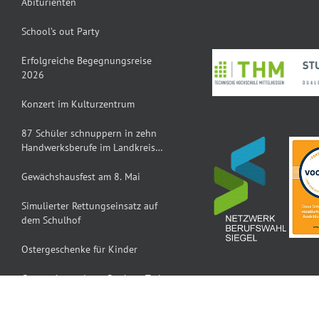
Abiturienten
School’s out Party
Erfolgreiche Begegnungsreise
2026
Konzert im Kulturzentrum
87 Schüler schnuppern in zehn
Handwerksberufe im Landkreis
Gießen
Gewächshausfest am 8. Mai
Simulierter Rettungseinsatz auf
dem Schulhof
Ostergeschenke für Kinder
Gesprächsrunde zu Sterben, Tod
und Abschied