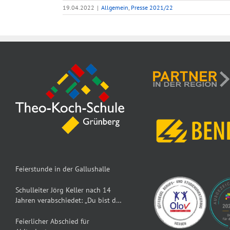
19.04.2022
|
Allgemein
,
Presse 2021/22
Feierstunde in der Gallushalle
Schulleiter Jörg Keller nach 14
Jahren verabschiedet: „Du bist der
Dumbledore der TKS“
Feierlicher Abschied für