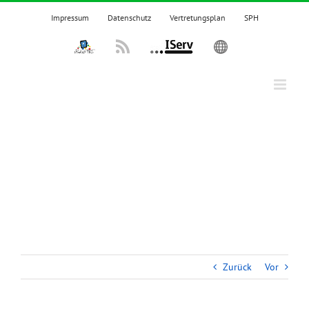
Zum
Impressum
Datenschutz
Vertretungsplan
SPH
Inhalt
springen
IPadsTKS
Rss
IServ
English
Zurück
Vor