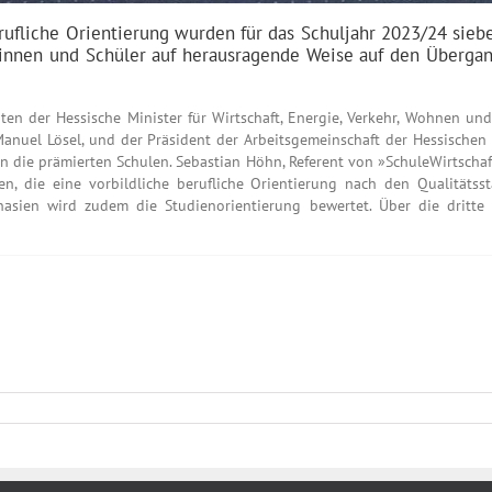
rufliche Orientierung wurden für das Schuljahr 2023/24 sieb
erinnen und Schüler auf herausragende Weise auf den Übergan
hten der Hessische Minister für Wirtschaft, Energie, Verkehr, Wohnen u
 Manuel Lösel, und der Präsident der Arbeitsgemeinschaft der Hessische
ie prämierten Schulen. Sebastian Höhn, Referent von »SchuleWirtschaft«
en, die eine vorbildliche berufliche Orientierung nach den Qualitäts
sien wird zudem die Studienorientierung bewertet. Über die dritte R