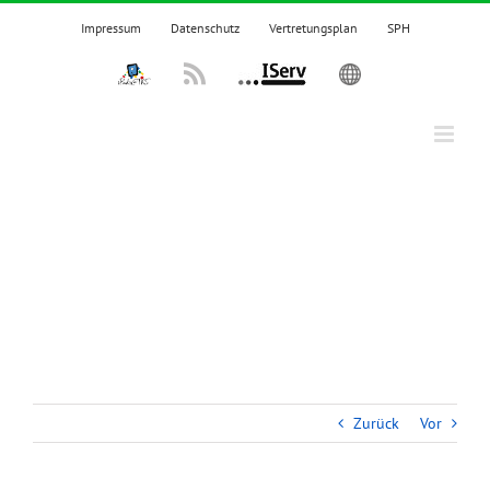
Zum
Impressum
Datenschutz
Vertretungsplan
SPH
Inhalt
springen
IPadsTKS
Rss
IServ
English
Zurück
Vor