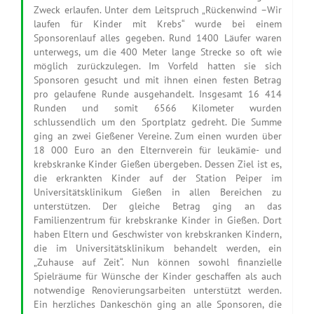
Zweck erlaufen. Unter dem Leitspruch „Rückenwind –Wir
laufen für Kinder mit Krebs“ wurde bei einem
Sponsorenlauf alles gegeben. Rund 1400 Läufer waren
unterwegs, um die 400 Meter lange Strecke so oft wie
möglich zurückzulegen. Im Vorfeld hatten sie sich
Sponsoren gesucht und mit ihnen einen festen Betrag
pro gelaufene Runde ausgehandelt. Insgesamt 16 414
Runden und somit 6566 Kilometer wurden
schlussendlich um den Sportplatz gedreht. Die Summe
ging an zwei Gießener Vereine. Zum einen wurden über
18 000 Euro an den Elternverein für leukämie- und
krebskranke Kinder Gießen übergeben. Dessen Ziel ist es,
die erkrankten Kinder auf der Station Peiper im
Universitätsklinikum Gießen in allen Bereichen zu
unterstützen. Der gleiche Betrag ging an das
Familienzentrum für krebskranke Kinder in Gießen. Dort
haben Eltern und Geschwister von krebskranken Kindern,
die im Universitätsklinikum behandelt werden, ein
„Zuhause auf Zeit“. Nun können sowohl finanzielle
Spielräume für Wünsche der Kinder geschaffen als auch
notwendige Renovierungsarbeiten unterstützt werden.
Ein herzliches Dankeschön ging an alle Sponsoren, die