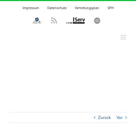
Zum
Impressum
Datenschutz
Vertretungsplan
SPH
Inhalt
springen
IPadsTKS
Rss
IServ
English
Zurück
Vor