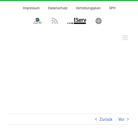
Zum
Impressum
Datenschutz
Vertretungsplan
SPH
Inhalt
springen
IPadsTKS
Rss
IServ
English
Zurück
Vor