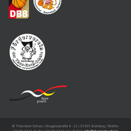
© Theo-Koch-Schule | Struppiusstraße 8 - 12 | 35305 Grünberg | Telefon:
06401 9161-0 | Fax: 06401 9161-61 | E-Mail:
info@theokoch.schule