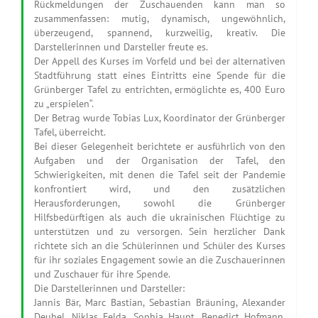
Rückmeldungen der Zuschauenden kann man so
zusammenfassen: mutig, dynamisch, ungewöhnlich,
überzeugend, spannend, kurzweilig, kreativ. Die
Darstellerinnen und Darsteller freute es.
Der Appell des Kurses im Vorfeld und bei der alternativen
Stadtführung statt eines Eintritts eine Spende für die
Grünberger Tafel zu entrichten, ermöglichte es, 400 Euro
zu „erspielen“.
Der Betrag wurde Tobias Lux, Koordinator der Grünberger
Tafel, überreicht.
Bei dieser Gelegenheit berichtete er ausführlich von den
Aufgaben und der Organisation der Tafel, den
Schwierigkeiten, mit denen die Tafel seit der Pandemie
konfrontiert wird, und den zusätzlichen
Herausforderungen, sowohl die Grünberger
Hilfsbedürftigen als auch die ukrainischen Flüchtige zu
unterstützen und zu versorgen. Sein herzlicher Dank
richtete sich an die Schülerinnen und Schüler des Kurses
für ihr soziales Engagement sowie an die Zuschauerinnen
und Zuschauer für ihre Spende.
Die Darstellerinnen und Darsteller:
Jannis Bär, Marc Bastian, Sebastian Bräuning, Alexander
Deubel, Niklas Felda, Sophia Haupt, Benedict Hofmann,