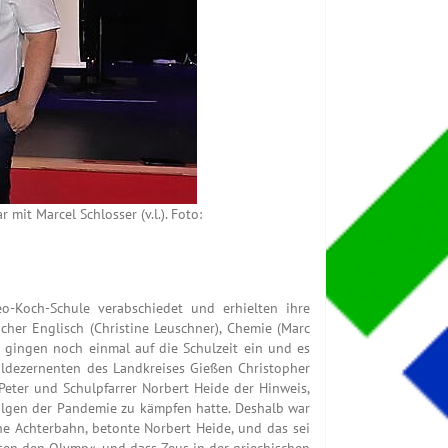
it Marcel Schlosser (v.l.). Foto:
o-Koch-Schule verabschiedet und erhielten ihre
cher Englisch (Christine Leuschner), Chemie (Marc
n gingen noch einmal auf die Schulzeit ein und es
uldezernenten des Landkreises Gießen Christopher
Peter und Schulpfarrer Norbert Heide der Hinweis,
 Folgen der Pandemie zu kämpfen hatte. Deshalb war
ne Achterbahn, betonte Norbert Heide, und das sei
ssen den Olymp«, und dass Zeus in der griechischen