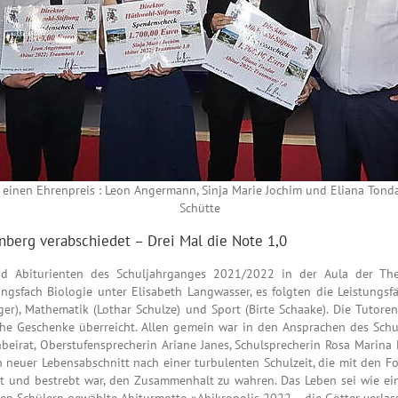
einen Ehrenpreis : Leon Angermann, Sinja Marie Jochim und Eliana Tondar m
Schütte
nberg verabschiedet – Drei Mal die Note 1,0
nd Abiturienten des Schuljahrganges 2021/2022 in der Aula der The
gsfach Biologie unter Elisabeth Langwasser, es folgten die Leistungsfä
ger), Mathematik (Lothar Schulze) und Sport (Birte Schaake). Die Tutore
che Geschenke überreicht. Allen gemein war in den Ansprachen des Sch
beirat, Oberstufensprecherin Ariane Janes, Schulsprecherin Rosa Marina 
ein neuer Lebensabschnitt nach einer turbulenten Schulzeit, die mit den
ist und bestrebt war, den Zusammenhalt zu wahren. Das Leben sei wie ei
 den Schülern gewählte Abiturmotto »Abikropolis 2022 – die Götter verla