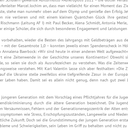
tufenleiter Marcel Jochim an, dass man vielleicht für einen Moment das 
usste, stehe man nunmehr oben auf dem Olymp und genieße den Erfolg. Je
en nie verlieren und mit einem kleinen Quäntchen Glück ihre gestec
Rischmann (Leitung AF I) mit Paul Becker, Alena Schmidt, Antonia Merle,
ar einige Schüler, die sich durch besonderes Engagement und Leistungen 
 vorbehalten, wieder die Besten des Jahrgangs mit Geldbeträgen aus de
 – mit der Gesamtnote 1,0 – konnten jeweils einen Spendenscheck in H
rin Annalena Baerbock: »Wir sind heute in einer anderen Welt aufgewacht
rt eine Zeitenwende in der Geschichte unseres Kontinents«! Obwohl sich
ülle, so seien sie doch als Ausrufezeichen zu verstehen. Was die Zeite
ungsweise verstehen. Mit Karl Valentin lasse sich aber festhalten: »Die
 auf die Ukraine stelle zweifellos eine tiefgreifende Zäsur in der Euro
er Leben haben. Damit sei es allein nicht genug, denn nach gut zwei 
 jüngeren Generation mit dem Vorschlag eines Pflichtjahres für die Jug
diskriminierung durch die ältere Generation bezeichnet. Die Jugend, 
en Versäumnissen, Fehlern und der Generationenegozentrik der Alten ent
gssymptomen wie Stress, Erschöpfungszuständen, Langeweile und Niederg
ftliche Zukunft. Doch sei die Grundstimmung der jungen Generation erstaunl
obleme und Schwierigkeiten, sein Leben im Griff zu behalten und nicht z