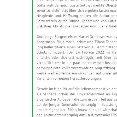
Götterwelt der mächtigste Gott ist, merkte Obers
zuvor so viele Tests über sich ergehen lassen m
Neugierde und Hoffnung sollten die Abiturient
Förderverein durch Sabine Lippert und von Katja 
Erik Boes, Christopher Körbächer und Eliana Tond
Grünbergs Bürgermeister Marcel Schlosser war es
Angermann, Sinja Marie Jochim und Eliana Tondar
Jörg Keller zitierte einen Satz von Außenministe
Scholz formuliert: »Der 24. Februar 2022 markie
entziehe oder sich erst nachträglich mit Sinn f
vermutlich erst in ein paar Jahren wissen bezieh
herbeigeführte völkerrechtswidrige Angriffskrieg
werde weitreichende Auswirkungen auf unser all
Varianten vor neuen Herausforderungen.
Gerade im Hinblick auf die Lebensperspektive der
als Sahnehäubchen der Unverschämtheit an Jugen
gigantischer Aufgaben, die zum großen Teil aus d
bei der jungen Generation vorrangig in Belastun
um die eigene berufliche, finanzielle und wirtscha
den Abiturientenjahrgang dazu auf, trotz aller Pr