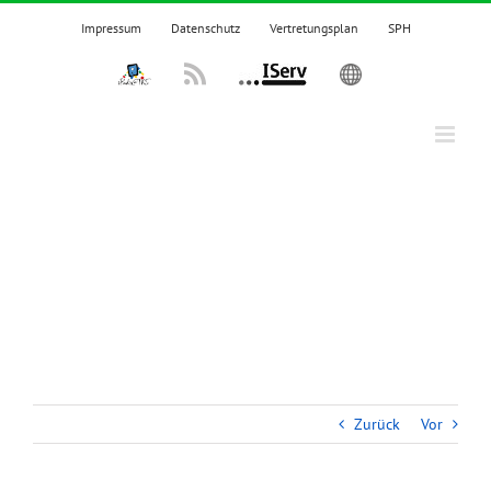
Zum
Impressum
Datenschutz
Vertretungsplan
SPH
Inhalt
springen
IPadsTKS
Rss
IServ
English
Zurück
Vor