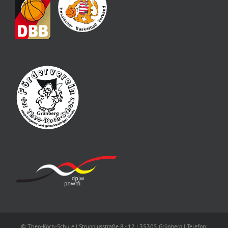
© Theo-Koch-Schule | Struppiusstraße 8 - 12 | 35305 Grünberg | Telefon: