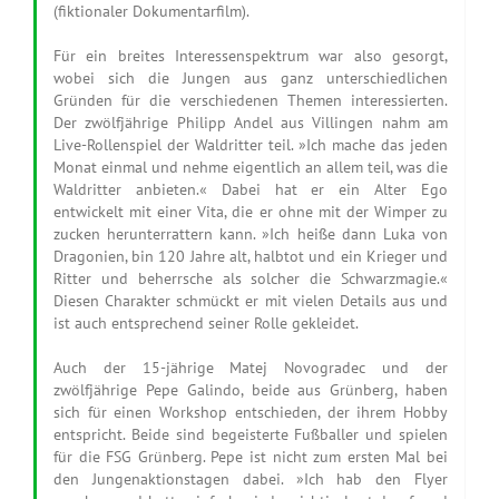
(fiktionaler Dokumentarfilm).
Für ein breites Interessenspektrum war also gesorgt,
wobei sich die Jungen aus ganz unterschiedlichen
Gründen für die verschiedenen Themen interessierten.
Der zwölfjährige Philipp Andel aus Villingen nahm am
Live-Rollenspiel der Waldritter teil. »Ich mache das jeden
Monat einmal und nehme eigentlich an allem teil, was die
Waldritter anbieten.« Dabei hat er ein Alter Ego
entwickelt mit einer Vita, die er ohne mit der Wimper zu
zucken herunterrattern kann. »Ich heiße dann Luka von
Dragonien, bin 120 Jahre alt, halbtot und ein Krieger und
Ritter und beherrsche als solcher die Schwarzmagie.«
Diesen Charakter schmückt er mit vielen Details aus und
ist auch entsprechend seiner Rolle gekleidet.
Auch der 15-jährige Matej Novogradec und der
zwölfjährige Pepe Galindo, beide aus Grünberg, haben
sich für einen Workshop entschieden, der ihrem Hobby
entspricht. Beide sind begeisterte Fußballer und spielen
für die FSG Grünberg. Pepe ist nicht zum ersten Mal bei
den Jungenaktionstagen dabei. »Ich hab den Flyer