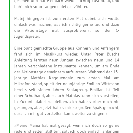
gesehen und hatte einfach wieder richtig Lust drauf, und
hab` mich sofort angemeldet«, erzählt er.
Matej hingegen ist zum ersten Mal dabei. »Ich wollte
einfach was machen, was ich richtig gerne tue und dazu
die Aktionstage mal ausprobieren«, so der C-
Jugendspieler.
Eine bunt gemischte Gruppe aus Könnern und Anfängern
fand sich im Musikkurs wieder. Unter Peter Buschs
Anleitung lernten neun Jungen zwischen neun und 14
Jahren verschiedene Instrumente kennen, um am Ende
der Aktionstage gemeinsam aufzutreten. Während der 13-
jährige Mathias Kagouengale zum ersten Mal am
Mikrofon stand, spielt der neunjährige Emilian Wittmann
bereits seit sieben Jahren Schlagzeug. Emilian ist Teil
einer Schulband, aber auch Mathias kann sich vorstellen,
in Zukunft dabei zu bleiben. »Ich habe vorher noch nie
gesungen, aber jetzt hat es mir so großen Spaß gemacht,
dass ich mir gut vorstellen kann, weiter zu singen.«
»Meine Mama hat mal gesagt, wenn ich doch so gerne
rede und selten still bin, soll ich doch einfach anfangen