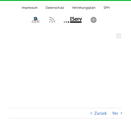
Zum
Impressum
Datenschutz
Vertretungsplan
SPH
Inhalt
springen
IPadsTKS
Rss
IServ
English
Zurück
Vor