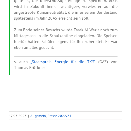
gelte es, die überschüssige Menge zu speichern. »Das
wird in Zukunft immer wichtiger«, verwies er auf die
angestrebte Klimaneutralität, die in unserem Bundesland
spätestens im Jahr 2045 erreicht sein soll.
Zum Ende seines Besuchs wurde Tarek Al-Wazir noch zum
Mittagessen in die Schulkantine eingeladen. Die Speisen
hierfür hatten Schüler eigens für ihn zubereitet. Es war
eben an alles gedacht.
s. auch
„Staatspreis Energie für die TKS“
(GAZ) von
Thomas Brückner
17.03.2023
|
Allgemein
,
Presse 2022/23