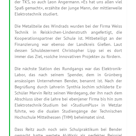
der TKS, so auch Leon Angermann. »Es hat uns allen viel
Spaß gemacht«, erzählte der junge Mann, der mittlerweile
Elektrotechnik studiert.
Die Metallteile des Windrads wurden bei der Firma Weiss
Technik in Reiskirchen-Lindenstruth angefertigt, die
Kooperationspartner der Schule ist. Mitbeteiligt an der
Finanzierung war ebenso der Landkreis Gießen. Laut
dessen Schuldezernent Christopher Lipp sei es dort
immer das Ziel, »solche innovativen Projekte« zu fördern.
Die nächste Station des Rundgangs war das Elektronik-
Labor, das nach seinem Spender, dem in Grünberg
ansässigen Unternehmen Bender, benannt ist. Nach der
Begrüßung durch Lehrerin Synthia Jochim schilderte Ex-
Schüler Marvin Reitz seinen Werdegang, der ihn nach dem
Abschluss über die Lehre bei ebenjener Firma bis hin zum
Elektrotechnik-Studium bei »StudiumPlus« in Wetzlar
führte, wo die dualen Studiengänge der Technischen
Hochschule Mittelhessen (THM) beheimatet sind.
Dass Reitz auch noch sein Schulpraktikum bei Bender
gemacht hatte, wertete Al-Wazir als perfektes Beispiel