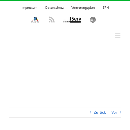
Zum
Impressum
Datenschutz
Vertretungsplan
SPH
Inhalt
springen
IPadsTKS
Rss
IServ
English
Zurück
Vor