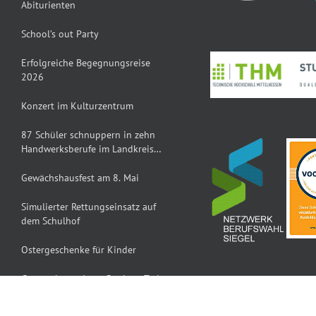
Abiturienten
School’s out Party
Erfolgreiche Begegnungsreise
2026
Konzert im Kulturzentrum
87 Schüler schnuppern in zehn
Handwerksberufe im Landkreis
Gießen
Gewächshausfest am 8. Mai
Simulierter Rettungseinsatz auf
dem Schulhof
Ostergeschenke für Kinder
Gesprächsrunde zu Sterben, Tod
und Abschied