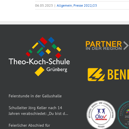
06.05.2023
|
Allgemein
,
Presse 2022/23
Feierstunde in der Gallushalle
Schulleiter Jörg Keller nach 14
Jahren verabschiedet: „Du bist der
Dumbledore der TKS“
Feierlicher Abschied für