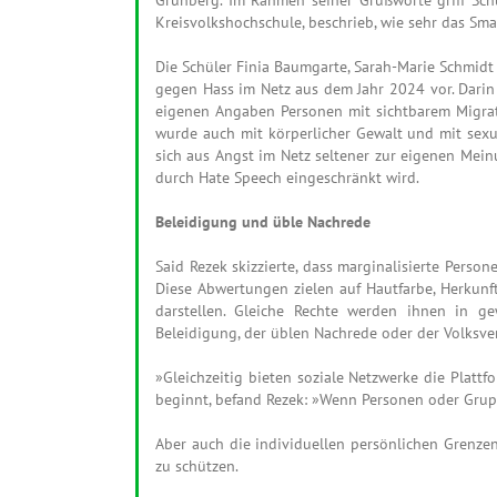
Kreisvolkshochschule, beschrieb, wie sehr das Sm
Die Schüler Finia Baumgarte, Sarah-Marie Schmidt
gegen Hass im Netz aus dem Jahr 2024 vor. Darin 
eigenen Angaben Personen mit sichtbarem Migrati
wurde auch mit körperlicher Gewalt und mit sexuel
sich aus Angst im Netz seltener zur eigenen Meinu
durch Hate Speech eingeschränkt wird.
Beleidigung und üble Nachrede
Said Rezek skizzierte, dass marginalisierte Perso
Diese Abwertungen zielen auf Hautfarbe, Herkunft
darstellen. Gleiche Rechte werden ihnen in ge
Beleidigung, der üblen Nachrede oder der Volksve
»Gleichzeitig bieten soziale Netzwerke die Plattf
beginnt, befand Rezek: »Wenn Personen oder Gruppe
Aber auch die individuellen persönlichen Grenze
zu schützen.