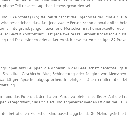
artphone Teil unseres täglichen Lebens geworden sei.
 und Luke Schaaf (TKS) stellten zunächst die Ergebnisse der Studie »Lau
wird beschrieben, dass fast jede zweite Person schon einmal online bele
onshintergrund, junge Frauen und Menschen mit homosexueller oder bis
ler Gewalt konfrontiert. Fast jede zweite Frau erhielt ungefragt ein Na
ng und Diskussionen oder äußerten sich bewusst vorsichtiger. 82 Prozent
nengruppen, also Gruppen, die ohnehin in der Gesellschaft benachteiligt 
, Sexualität, Geschlecht, Alter, Behinderung oder Religion von Menschen
walttätiger Sprache abgesprochen. In einigen Fällen erfüllen die B
rhetzung.
orm und das Potenzial, den Hatern Paroli zu bieten«, so Rezek. Auf die 
n kategorisiert, hierarchisiert und abgewertet werden ist dies der Fall.
n der betroffenen Menschen sind ausschlaggebend. Die Meinungsfreiheit 