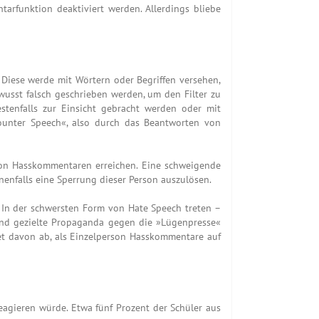
arfunktion deaktiviert werden. Allerdings bliebe
. Diese werde mit Wörtern oder Begriffen versehen,
wusst falsch geschrieben werden, um den Filter zu
stenfalls zur Einsicht gebracht werden oder mit
ounter Speech«, also durch das Beantworten von
von Hasskommentaren erreichen. Eine schweigende
nfalls eine Sperrung dieser Person auszulösen.
. In der schwersten Form von Hate Speech treten –
 und gezielte Propaganda gegen die »Lügenpresse«
iet davon ab, als Einzelperson Hasskommentare auf
eagieren würde. Etwa fünf Prozent der Schüler aus