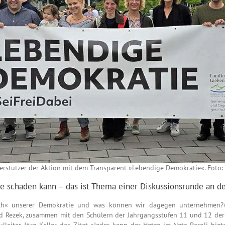
erstützer der Aktion mit dem Transparent »Lebendige Demokratie«. Foto:
e schaden kann – das ist Thema einer Diskussionsrunde an d
eech« unserer Demokratie und was können wir dagegen unternehmen?
id Rezek, zusammen mit den Schülern der Jahrgangsstufen 11 und 12 der 
leiter Jörg Keller das Zitat »Jeder kann der Hetze im Netz Paroli biete