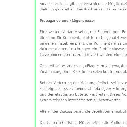
Aus seiner Sicht gibt es verschiedene Möglichke
dadurch generell ein Feedback aus und dies beträ
Propaganda und »Lügenpresse«
Eine weitere Variante sei es, nur Freunde oder Fo
die dann für Kommentare nicht mehr genutzt werde
umgehen. Rezek empfahl, die Kommentare zeitna
dokumentierten Löschungen ein Problembewussts
Hasskommentaren, dazu motiviert werden, einen po
Generell sei es angesagt, »Flagge zu zeigen«, 
Zustimmung ohne Reaktionen seien kontraprodukti
Bei der Verletzung der Meinungsfreiheit sei letz
sich eigenes bezeichnende »Infokrieger« – in o
und der etablierten Elite zu verbreiten. Dieses 
extremistischen Internetseiten zu beantworten.
Alle an der Diskussionsrunde Beteiligten ermutigt
Die Lehrerin Christina Müller leitete die Podium