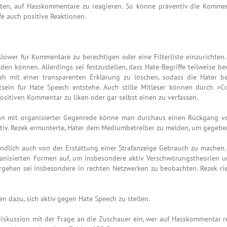
iten, auf Hasskommentare zu reagieren. So könne präventiv die Komment
fe auch positive Reaktionen.
llower für Kommentare zu berechtigen oder eine Filterliste einzurichten
n können. Allerdings sei festzustellen, dass Hate-Begriffe teilweise be
h mit einer transparenten Erklärung zu löschen, sodass die Hater be
ein für Hate Speech entstehe. Auch stille Mitleser können durch »C
sitiven Kommentar zu liken oder gar selbst einen zu verfassen.
denn mit organisierter Gegenrede könne man durchaus einen Rückgang 
v. Rezek ermunterte, Hater dem Mediumbetreiber zu melden, um gegebene
tendlich auch von der Erstattung einer Strafanzeige Gebrauch zu machen
rganisierten Formen auf, um insbesondere aktiv Verschwörungstheorien
Vorgehen sei insbesondere in rechten Netzwerken zu beobachten. Rezek r
en dazu, sich aktiv gegen Hate Speech zu stellen.
sdiskussion mit der Frage an die Zuschauer ein, wer auf Hasskommentar r