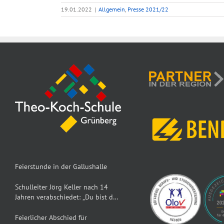
19.01.2022
|
Allgemein
,
Presse 2021/22
Feierstunde in der Gallushalle
Schulleiter Jörg Keller nach 14
Jahren verabschiedet: „Du bist der
Dumbledore der TKS“
Feierlicher Abschied für