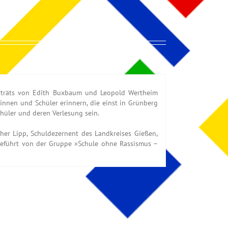
orträts von Edith Buxbaum und Leopold Wertheim
nnen und Schüler erinnern, die einst in Grünberg
hüler und deren Verlesung sein.
her Lipp, Schuldezernent des Landkreises Gießen,
chgeführt von der Gruppe »Schule ohne Rassismus –