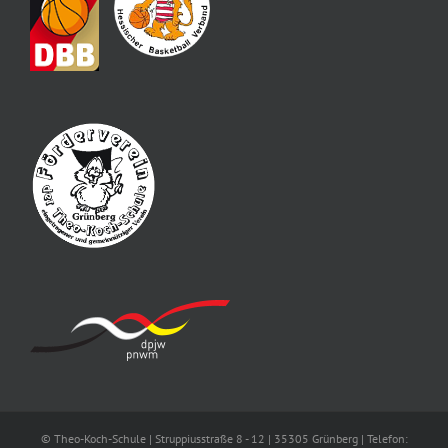
© Theo-Koch-Schule | Struppiusstraße 8 - 12 | 35305 Grünberg | Telefon: