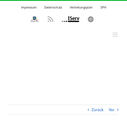
Zum
Impressum
Datenschutz
Vertretungsplan
SPH
Inhalt
springen
IPadsTKS
Rss
IServ
English
Zurück
Vor