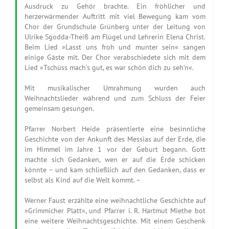
Ausdruck zu Gehör brachte. Ein fröhlicher und
herzerwärmender Auftritt mit viel Bewegung kam vom
Chor der Grundschule Grünberg unter der Leitung von
Ulrike Sgodda-Theiß am Flügel und Lehrerin Elena Christ.
Beim Lied »Lasst uns froh und munter sein« sangen
einige Gäste mit. Der Chor verabschiedete sich mit dem
Lied »Tschüss mach’s gut, es war schön dich zu seh’n«.
Mit musikalischer Umrahmung wurden auch
Weihnachtslieder während und zum Schluss der Feier
gemeinsam gesungen.
Pfarrer Norbert Heide präsentierte eine besinnliche
Geschichte von der Ankunft des Messias auf der Erde, die
im Himmel im Jahre 1 vor der Geburt begann. Gott
machte sich Gedanken, wen er auf die Erde schicken
könnte – und kam schließlich auf den Gedanken, dass er
selbst als Kind auf die Welt kommt. –
Werner Faust erzählte eine weihnachtliche Geschichte auf
»Grimmicher Platt«, und Pfarrer i. R. Hartmut Miethe bot
eine weitere Weihnachtsgeschichte. Mit einem Geschenk