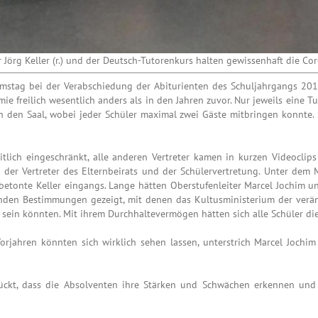
r Jörg Keller (r.) und der Deutsch-Tutorenkurs halten gewissenhaft die C
Samstag bei der Verabschiedung der Abiturienten des Schuljahrgangs 20
e freilich wesentlich anders als in den Jahren zuvor. Nur jeweils eine T
n den Saal, wobei jeder Schüler maximal zwei Gäste mitbringen konnte.
zeitlich eingeschränkt, alle anderen Vertreter kamen in kurzen Videocli
e der Vertreter des Elternbeirats und der Schülervertretung. Unter dem
 betonte Keller eingangs. Lange hätten Oberstufenleiter Marcel Jochim 
den Bestimmungen gezeigt, mit denen das Kultusministerium der veränd
sein könnten. Mit ihrem Durchhaltevermögen hätten sich alle Schüler die
orjahren könnten sich wirklich sehen lassen, unterstrich Marcel Jochim
ckt, dass die Absolventen ihre Stärken und Schwächen erkennen und d