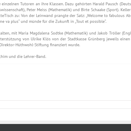
einzelnen Tutoren an ihre Klassen. Dazu gehörten Harald Pausch (Deutsch
tswissenschaft), Peter Meiss (Mathematik) und Birte Schaake (Sport). Kelle
tteTisch zu: Von der Leinwand prangte der Satz: „Welcome to fabulous A
 ne va plus“ und münde für die Zukunft in „Tout et possible“.
alten, mit Maria Magdalena Sodtke (Mathematik) und Jakob Tröller (Engl
nterstützung von Ulrike Klös von der Stadtkasse Grünberg jeweils eine
Direktor-Hüthwohl-Stiftung finanziert wurde.
chim und die Lehrer-Band.