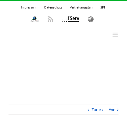
Zum
Impressum
Datenschutz
Vertretungsplan
SPH
Inhalt
springen
IPadsTKS
Rss
IServ
English
Zurück
Vor