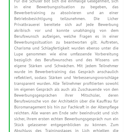
Für die Schüler bot sich die einmalige Gelegenheit, sich
in eine Bewerbungssituation zu begeben, das
Bewerbertraining zu absolvieren und an einer
Betriebsbesichtigung teilzunehmen. Die Licher
Privatbrauerei bereitete sich auf jede Bewerbung
akribisch vor und konnte unabhängig von dem
Berufswunsch aufzeigen, welche Fragen es in einer
Bewerbungssituation zu beantworten gilt. Auftreten,
Charisma und Schlagfertigkeit wurden ebenso unter die
Lupe genommen wie eine umfassende Vorbereitung
bezüglich des Berufswunsches und des Wissens um
eigene Stärken und Schwächen. Mit jedem Teilnehmer
wurde im Bewerbertraining das Gespräch anschaulich
reflektiert, sodass Stärken und Verbesserungsvorschläge
transparent wurden. Alle Teilnehmer profitierten sowohl
im eigenen Gespräch als auch als Zuschauende von den
Bewerbungsgesprächen ihrer Mitschüler, deren
Berufswünsche von der Architektin über die Kauffrau für
Büromanagement bis hin zur Fachkraft in der Altenpflege
reichten. Alle waren am Ende sehr beeindruckt und sich
sicher, ihrem ersten echten Bewerbungsgespräch nun ein
Stück gelassener entgegenblicken zu können. Zum
Abschluss des Trainingstages in Lich erhielten die