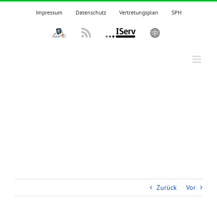
Zum
Impressum
Datenschutz
Vertretungsplan
SPH
Inhalt
springen
IPadsTKS
Rss
IServ
English
Zurück
Vor