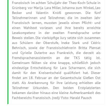
Französisch im achten Schuljahr der Theo-Koch-Schule in
Grünberg vor Marija Lara Miller, Johanna zum Winkel, Leo
Becker und Valentin Knöß gewonnen. Die fünf
Teilnehmerinnen und Teilnehmer, die im zweiten Jahr
Französisch lernen, mussten jeweils einen Pflicht- und
einen Wahltext vorlesen und ihre bereits erreichte
Lesekompetenz in der zweiten Fremdsprache unter
Beweis stellen. Die vierköpfige Jury setzte sich zusammen
aus Schülern der Oberstufe, Ineke Stark und Cédric
Behnisch, sowie der Französischlehrerin Britta Plensat
und Cyrielle Dutertre aus Frankreich, die derzeit als
Fremdsprachenassistentin an der TKS tätig ist.
Gemeinsam fällten sie eine knappe, schließlich jedoch
eindeutige Entscheidung für Lara Scharmann, die sich
damit für den Kreisentscheid qualifiziert hat. Dieser
findet am 18. Februar an der Gesamtschule Gießen Ost
statt. Als Anerkennung für ihre Leistung erhielten alle
Teilnehmer Urkunden. Den beiden Erstplatzierten
bekamen darüber hinaus eine kleine Aufmerksamkeit des
Fachbereichs Französisch. (red)/ Foto: Harald Pausch